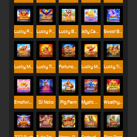
Lucky Panda
Lucky Phoenix
Lucky Bull
Jelly Candy
Sweet Burst
Lucky MonKey
Lucky Tiger
Fortunes of Aztec
Lucky Mouse
Lucky Tiger Gold Ultimate
Emotiwins
DJ Neko
Pig Farm
Mystic Wishes
Wealthy Frog