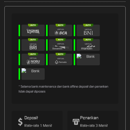
* Selama bank maintenance dan bank offline deposit dan penarikan
tidak dapat diproses
Deposit
Penarikan
Rata-rata 1 Menit
Rata-rata 3 Menit