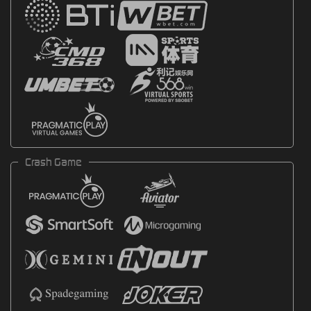
Crash Game