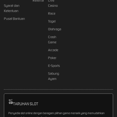
Referral
Live
Syarat dan
Casino
Ketentuan
Race
Pusat Bantuan
Togel
Olahraga
Crash
Game
Arcade
Poker
E-Sports
Sabung
Ayam
TARUHAN SLOT
Penyedia slot online dengan beragam pilihan game menarik yang memudahkan