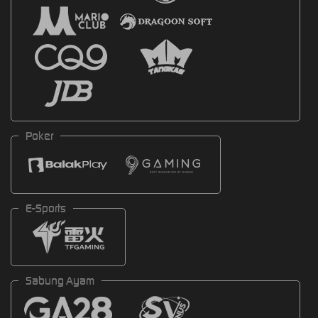
Poker
E-Sports
Sabung Ayam