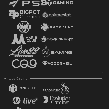
Live Casino