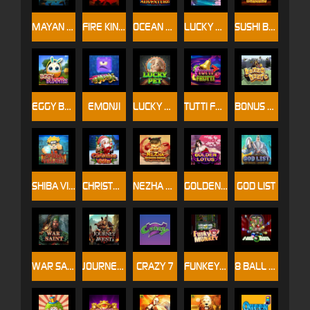
MAYAN TEMPLE
FIRE KINGDOM
OCEAN ADVENTURE
LUCKY BEASTS
SUSHI BONANZA
EGGY BUNNIES
EMONJI
LUCKY PET
TUTTI FRUTTI
BONUS BEAR
SHIBA VILLAGE
CHRISTMAS GIFT
NEZHA DEMON REBORN
GOLDEN LOTUS
GOD LIST
WAR SAINT
JOURNEY WEST
CRAZY 7
FUNKEY MONKEY
8 BALL SLOTS