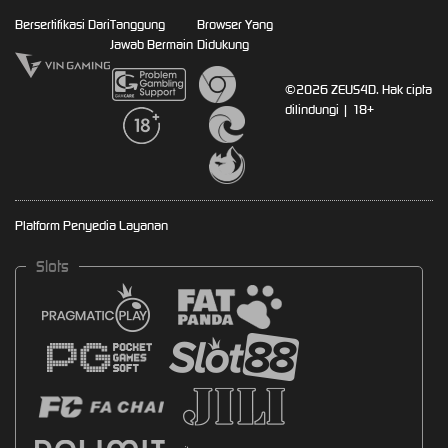
Bersertifikasi Dari
Tanggung
Browser Yang
Jawab Bermain
Didukung
©2026 ZEUS4D. Hak cipta
dilindungi | 18+
Platform Penyedia Layanan
Slots