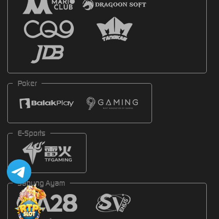
Poker
E-Sports
Sabung Ayam