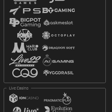
Live Casino