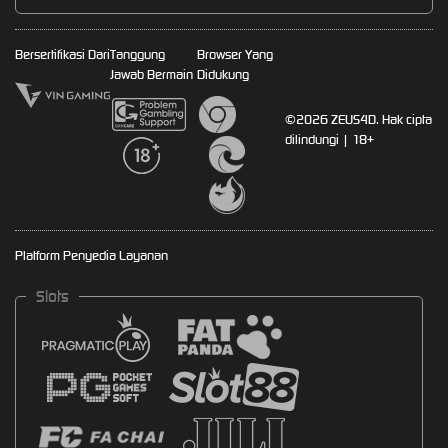
Bersertifikasi Dari
Tanggung
Browser Yang
Jawab Bermain
Didukung
©2026 ZEUS4D. Hak cipta
dilindungi | 18+
Platform Penyedia Layanan
Slots