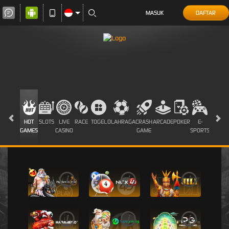
MASUK
DAFTAR
HOT
SLOTS
LIVE
RACE
TOGEL
OLAHRAGA
CRASH
ARCADE
POKER
E-
SABUN
GAMES
CASINO
GAME
SPORTS
AYAM
i
i
i
i
i
i