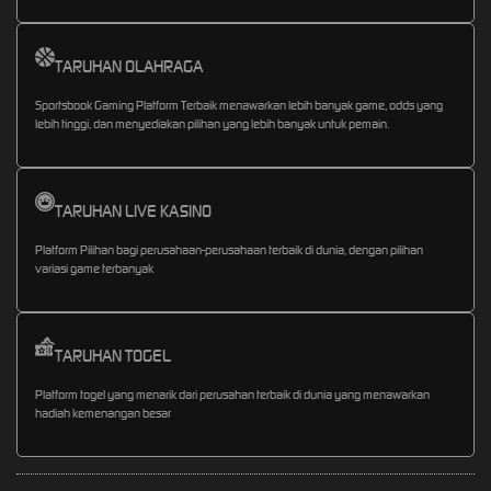
TARUHAN OLAHRAGA
Sportsbook Gaming Platform Terbaik menawarkan lebih banyak game, odds yang
lebih tinggi, dan menyediakan pilihan yang lebih banyak untuk pemain.
TARUHAN LIVE KASINO
Platform Pilihan bagi perusahaan-perusahaan terbaik di dunia, dengan pilihan
variasi game terbanyak
TARUHAN TOGEL
Platform togel yang menarik dari perusahan terbaik di dunia yang menawarkan
hadiah kemenangan besar