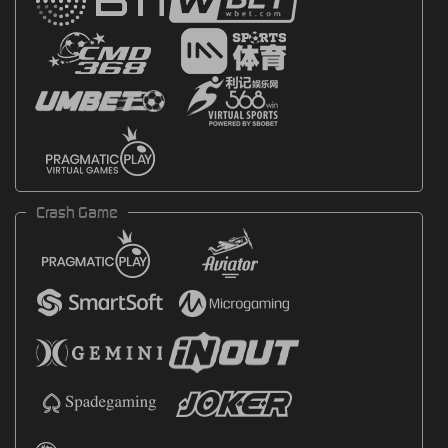
Crash Game