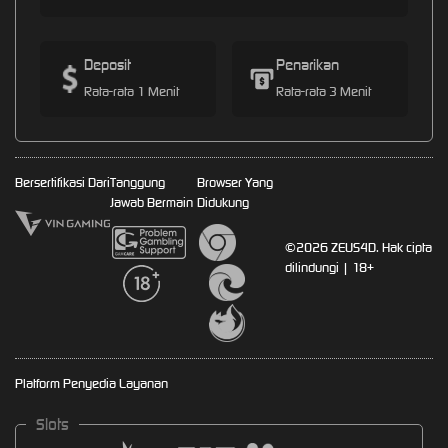
Deposit
Penarikan
Rata-rata 1 Menit
Rata-rata 3 Menit
Bersertifikasi Dari
Tanggung
Browser Yang
Jawab Bermain
Didukung
©2026 ZEUS4D. Hak cipta
dilindungi | 18+
Platform Penyedia Layanan
Slots