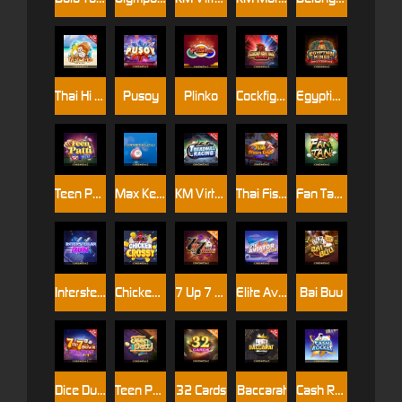
Thai Hi Lo 2
Pusoy
Plinko
Cockfighting Arena
Egyptian Mines
Teen Patti Blitz
Max Keno
KM Virtual Treadmill Racing
Thai Fish Prawn Crab
Fan Tan Classic
Interstellar Run
Chicken Crossy
7 Up 7 Down Rush
Elite Aviator Club
Bai Buu
Dice Duet
Teen Patti
32 Cards
Baccarat
Cash Rocket