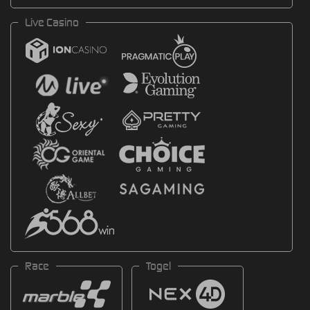
Live Casino
Race
Togel