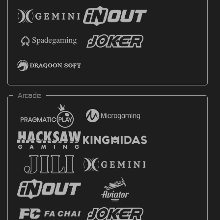
Arcade