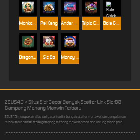
Monkey King Roulette
Pai Kang
Andar Bahar
Triple Chance
Bola Golek
Dragon Tiger 2
Sic Bo
Money Wheel Deluxe
ZEUS4D > Situs Slot Gacor Banyak Scatter Link Slot88
Gampang Menang Maxwin Terbaru
ZEUS4D merupakan situs slot gacor hari ini banyak scatter menawarkan pengalaman
terbaik main slot88 resmi gampang menang maxwin,aman dan untung tanpa pola.