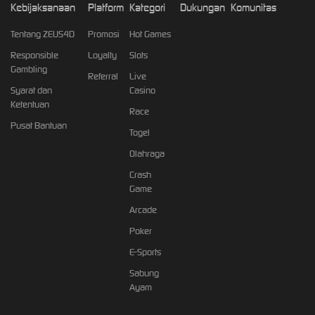
Kebijaksanaan
Platform
Kategori
Dukungan
Komunitas
Tentang ZEUS4D
Promosi
Hot Games
Responsible
Loyalty
Slots
Gambling
Referral
Live
Syarat dan
Casino
Ketentuan
Race
Pusat Bantuan
Togel
Olahraga
Crash
Game
Arcade
Poker
E-Sports
Sabung
Ayam