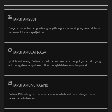
TARUHAN SLOT
Penyedia slot online dengan beragam pilihan game menarik yang memudahkan
pemain untuk mencapai jackpot
TARUHAN OLAHRAGA
Sportsbook Gaming Platform Terbaik menawarkan lebih banyak game, odds yang
lebih tinggi, dan menyediakan pilihan yang lebih banyak untuk pemain.
TARUHAN LIVE KASINO
Platform Pilihan bagi perusahaan-perusahaan terbaik di dunia, dengan pilihan
variasi game terbanyak