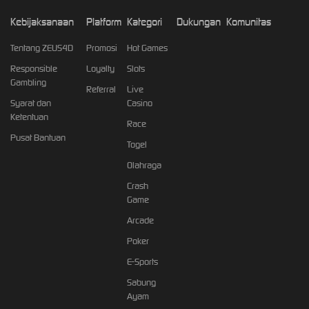
Kebijaksanaan
Platform
Kategori
Dukungan
Komunitas
Tentang ZEUS4D
Promosi
Hot Games
Responsible
Loyalty
Slots
Gambling
Referral
Live
Syarat dan
Casino
Ketentuan
Race
Pusat Bantuan
Togel
Olahraga
Crash
Game
Arcade
Poker
E-Sports
Sabung
Ayam